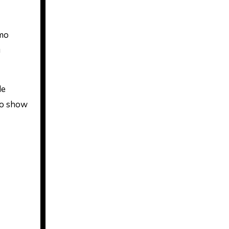
smo
u
de
do show