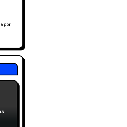
ga por
os