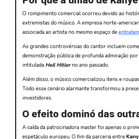
Por que a união de Kany
O rompimento comercial ocorreu devido ao histór
extremistas do músico. A empresa norte-american
associada ao artista no mesmo espaço de
entrete
As grandes controvérsias do cantor incluem coment
demonstração pública de profunda admiração po
intitulada
Heil Hitler
no ano passado.
Além disso, o músico comercializou itens e roupas 
Todo esse cenário alarmante transformou a prese
investidores.
O efeito dominó das out
A saída da patrocinadora master foi apenas o prim
espetáculo europeu. O fim da parceria entre
Kan