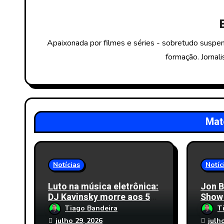
ã
o
Apaixonada por filmes e séries - sobretudo suspen
d
formação. Jornali
e
P
o
Mat
s
t
Notícias
Notíc
Luto na música eletrônica:
Jon B
DJ Kavinsky morre aos 50
Show
anos
Garde
Tiago Bandeira
T
Saúde
julho 29, 2026
julh