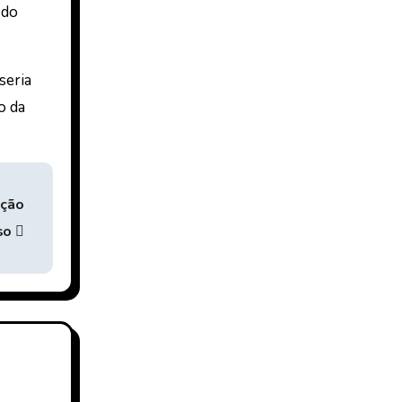
 do
seria
o da
ição
so