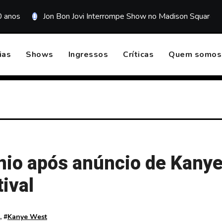
0 anos
Jon Bon Jovi Interrompe Show no Madison Square G
ias
Shows
Ingressos
Críticas
Quem somos
ínio após anúncio de Kany
ival
, #
Kanye West