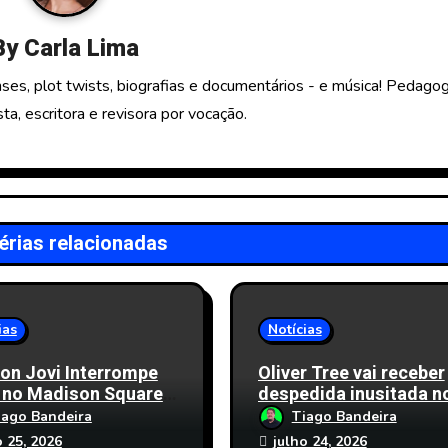
By
Carla Lima
ses, plot twists, biografias e documentários - e música! Pedago
sta, escritora e revisora por vocação.
érias relacionadas
ias
Notícias
on Jovi Interrompe
Oliver Tree vai receber
 no Madison Square
despedida inusitada n
n por Problema de
Estados Unidos
iago Bandeira
Tiago Bandeira
; Veja Detalhes
o 25, 2026
julho 24, 2026