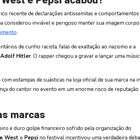
e West e Pepsi acabou?
ico recente de declarações antissemitas e comportamentos
a considerou inviável e perigoso manter sua imagem corpo
nimento
.
ários de cunho racista, falas de exaltação ao nazismo e a
r
Adolf Hitler
. O rapper chegou a gravar e lançar uma músic
com estampas de suásticas na loja oficial de sua marca na in
nça do cantor no evento em um enorme risco de reputação 
ras marcas
eiro e duro golpe financeiro sofrido pela organização do
ye West
e
Pepsi
no festival incentivou uma verdadeira deb