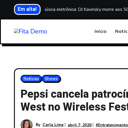
Skip
Em alta!
Luto na música eletrônica: DJ Kavinsky morre aos 5
to
content
Início
Notíc
Notícias
Shows
Pepsi cancela patroc
West no Wireless Fest
By
Carla Lima
abril 7, 2026
#
Entretenimento