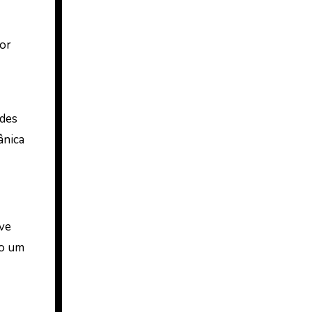
tor
ndes
ânica
ve
mo um