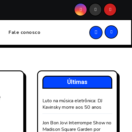
arden por Problema de Saúde; Veja Detalhes
Oliver Tree 
Fale conosco
Últimas
e
Luto na música eletrônica: DJ
Kavinsky morre aos 50 anos
Jon Bon Jovi Interrompe Show no
Madison Square Garden por