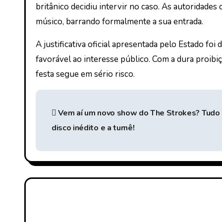
britânico decidiu intervir no caso. As autoridade
músico, barrando formalmente a sua entrada.
A justificativa oficial apresentada pelo Estado fo
favorável ao interesse público. Com a dura proibi
festa segue em sério risco.
N
Vem aí um novo show do The Strokes? Tudo 
a
disco inédito e a turnê!
v
e
g
a
ç