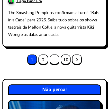
Tiago Bandeira
The Smashing Pumpkins confirmam a turnê "Rats
in a Cage" para 2026. Saiba tudo sobre os shows
teatrais de Mellon Collie, a nova guitarrista Kiki
Wong e as datas anunciadas
Paginação
1
2
…
10
de
posts
Não perca!