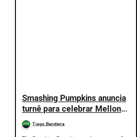
Smashing Pumpkins anuncia
turnê para celebrar Mellon
Collie and Inifinite Sadness
Tiago Bandeira