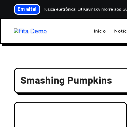
Skip
Em alta!
Luto na música eletrônica: DJ Kavinsky morre aos 5
to
content
Início
Notíc
Smashing Pumpkins