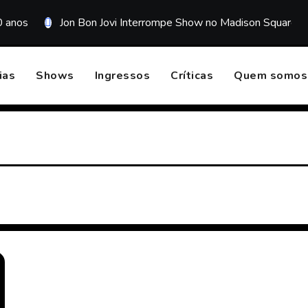
0 anos
Jon Bon Jovi Interrompe Show no Madison Square G
ias
Shows
Ingressos
Críticas
Quem somos