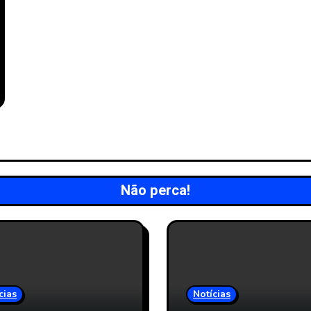
Não perca!
cias
Notícias