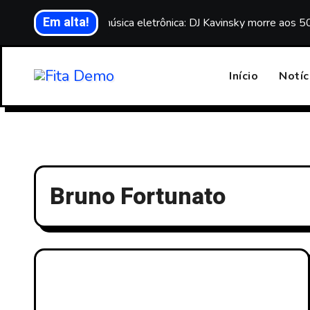
Skip
Em alta!
Luto na música eletrônica: DJ Kavinsky morre aos 5
to
content
Início
Notíc
Bruno Fortunato