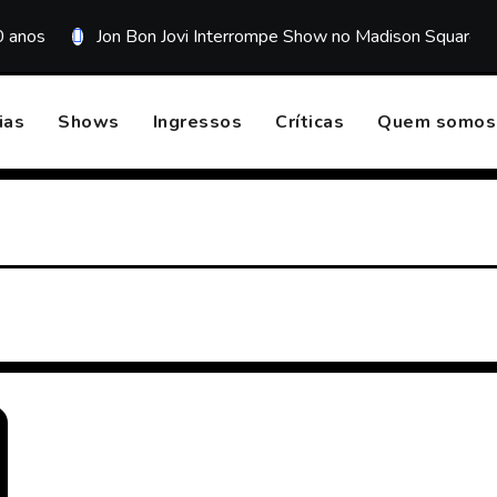
0 anos
Jon Bon Jovi Interrompe Show no Madison Square G
ias
Shows
Ingressos
Críticas
Quem somos