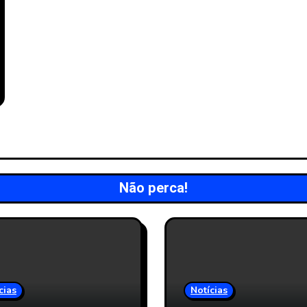
Não perca!
cias
Notícias