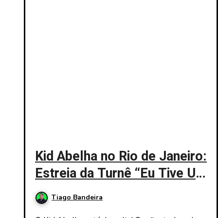
Kid Abelha no Rio de Janeiro:
Estreia da Turnê “Eu Tive Um
Sonho” na Farmasi Arena
Tiago Bandeira