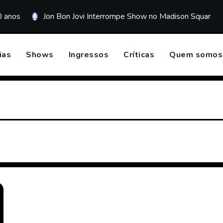
0 anos
Jon Bon Jovi Interrompe Show no Madison Square G
ias
Shows
Ingressos
Críticas
Quem somos