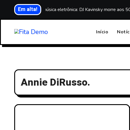
Skip
Em alta!
Luto na música eletrônica: DJ Kavinsky morre aos 5
to
content
Início
Notíc
Annie DiRusso.