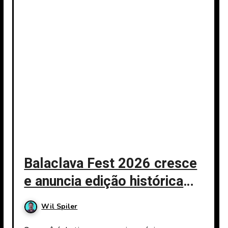
Balaclava Fest 2026 cresce
e anuncia edição histórica
em São Paulo: confira o line-
Wil Spiler
up