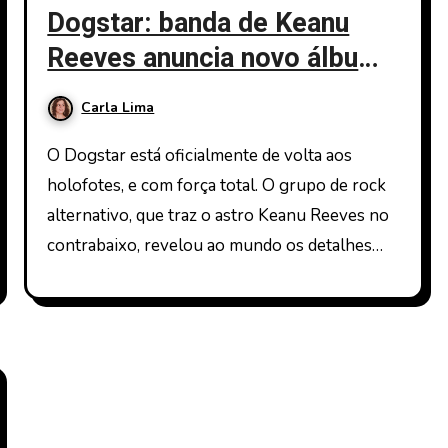
Dogstar: banda de Keanu
Reeves anuncia novo álbum
‘All in Now’ e turnê
Carla Lima
O Dogstar está oficialmente de volta aos
holofotes, e com força total. O grupo de rock
alternativo, que traz o astro Keanu Reeves no
contrabaixo, revelou ao mundo os detalhes…