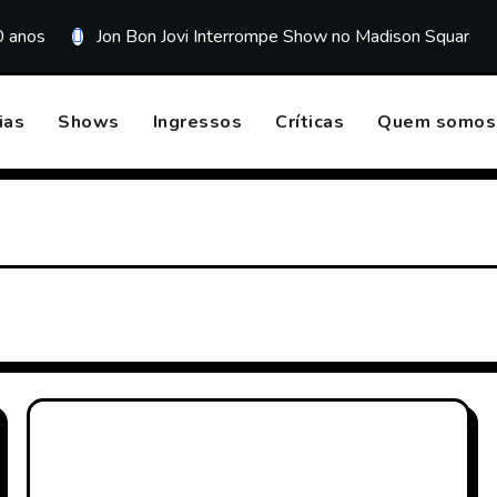
0 anos
Jon Bon Jovi Interrompe Show no Madison Square G
ias
Shows
Ingressos
Críticas
Quem somos