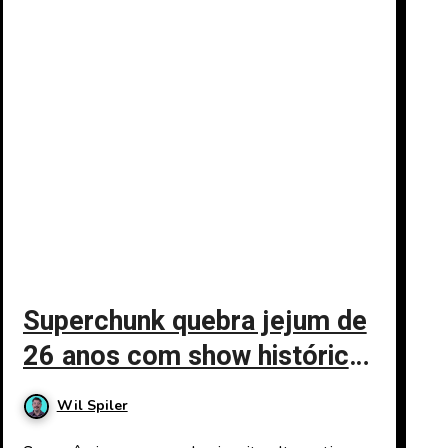
Superchunk quebra jejum de
26 anos com show histórico
no Rio de Janeiro; confira
Wil Spiler
como garantir ingressos