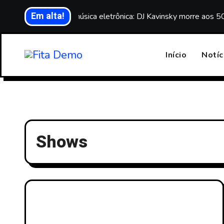
Skip
Em alta!
Luto na música eletrônica: DJ Kavinsky morre aos 5
to
content
Início
Notíc
Shows