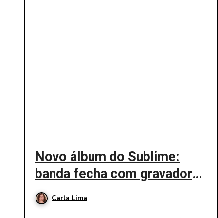
Novo álbum do Sublime:
banda fecha com gravadora
para 1º disco com Jakob
Carla Lima
Nowell